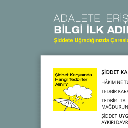
ŞİDDET KA
HÂKİM NE T
TEDBİR KARA
TEDBİR TA
MAĞDURUN T
ŞİDDET UY
AYKIRI DAV